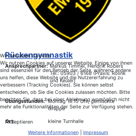
Rückengymnastik
Wir benutzen Cookies
Wir nutzen Cookies auf unserer Website. Einige von ihnen
Ansprechpartner:
Markus Timmel, Hendrik Robers
sind essenziell für den Betrieb der Seite, während andere
Tel.: 05903 / 6168 (Praxis: Rolink
uns helfen, diese Website und die Nutzererfahrung zu
und Keuler)
verbessern (Tracking Cookies). Sie können selbst
entscheiden, ob Sie die Cookies zulassen möchten. Bitte
beachten Sie, dass bei einer Ablehnung womöglich nicht
Übungsstunden:
Montag 18:15 Uhr, gemischte
mehr alle Funktionalitäten der Seite zur Verfügung stehen.
Gruppe
Ort:
kleine Turnhalle
Akzeptieren
Weitere Informationen
|
Impressum