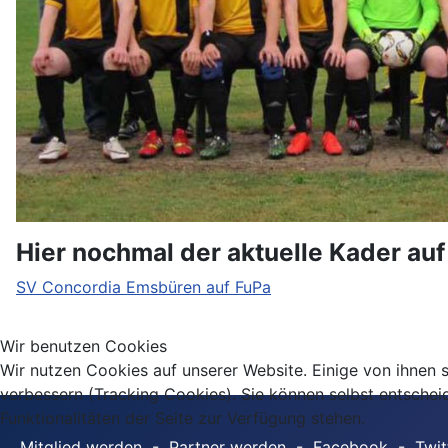
Hier nochmal der aktuelle Kader auf
SV Concordia Emsbüren auf FuPa
Wir benutzen Cookies
Wir nutzen Cookies auf unserer Website. Einige von ihnen s
verbessern (Tracking Cookies). Sie können selbst entschei
Funktionalitäten der Seite zur Verfügung stehen.
Mitglied werden
-
Partner werden
-
Facebook
-
Twit