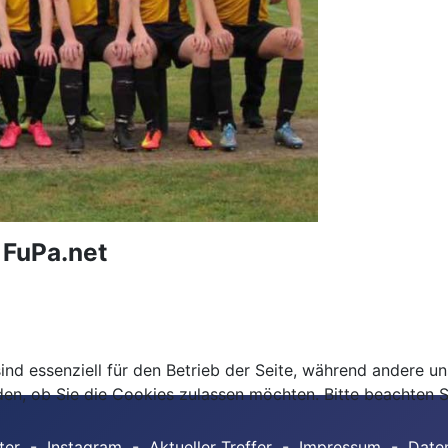
 FuPa.net
ind essenziell für den Betrieb der Seite, während andere u
den, ob Sie die Cookies zulassen möchten. Bitte beachten S
ter
-
Instagram
-
Aktueller Treffer
-
Impressum
-
Date